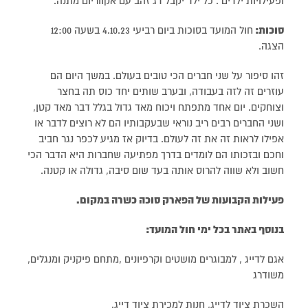
ופעילויות ילדים . כל ילד יקבל דג זהב עם אקווריום מתנה.
סוכות:
חול המועד בסוכות ביום רביעי 4.10.23 בשעה 12:00
הצגה.
זהו סיפור על שני חברים הכי טובים בעולם. במשך היום הם
עוזרים זה לזה בעבודה, ובערב שותים יחד כוס תה בחצר
וצוחקים. יום אחד מתפתח ויכוח מאד גדול בגלל דבר מאד קטן,
ושני החברים רבים ריב נוראי שבעקבותיו הם לא רוצים לדבר או
אפילו לראות זה את זה לעולם. בדיוק אז מגיע לכפר נגר חביב
וחכם ובזכותו הם לומדים בדרך מפתיעה שחברות היא הדבר הכי
חשוב ולא שווה להרוס אותה בעד שום סיבה, גדולה או קטנה.
פעילות הקבועות של הפארק סוכה כשרה במקום.
בנוסף באתר בכל ימי חול המועד:
אגם לדייג , למבוגרים מושטים וקרפיונים ,מתחם פיקניק ומנגלים,
משודרג
השכרת ציוד לדייג, חנות למכירת ציוד דייג.