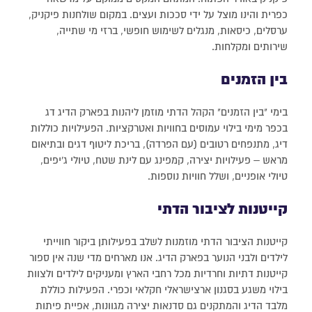
כפרית והינו מוצל על ידי סככות ועצים. במקום שולחנות פיקניק,
ערסלים, כיסאות, מנגלים לשימוש חופשי, ברזי מי שתייה,
שירותים ומקלחות.
בין הזמנים
בימי "בין הזמנים" הקהל הדתי מוזמן ליהנות בפארק הדיג דג
בכפר מימי בילוי עמוסים בחוויות ואטרקציות. הפעילויות כוללות
דיג, מתנפחים רטובים (עם הפרדה), בריכת ליטוף דגים ובתיאום
מראש – פעילויות יצירה, קמפינג עם לינת שטח, טיולי ג'יפים,
טיולי אופניים, ושלל חוויות נוספות.
קייטנות לציבור הדתי
קייטנות הציבור הדתי מוזמנות לשלב בפעילותן ביקור חווייתי
לילדים ולבני הנוער בפארק הדיג. אנו מארחים מדי שנה אין ספור
קייטנות דתיות וחרדיות מכל רחבי הארץ ומעניקים לילדים ולצוות
בילוי משגע בסגנון ארצישראלי חקלאי וכפרי. הפעילות כוללת
מלבד הדיג והמתקנים גם סדנאות יצירה מגוונות, אפיית פיתות