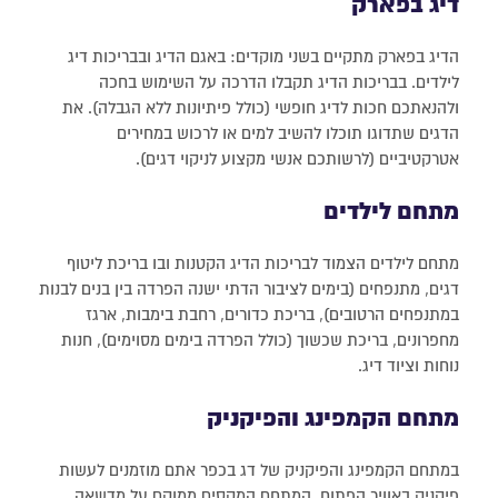
דיג בפארק
הדיג בפארק מתקיים בשני מוקדים: באגם הדיג ובבריכות דיג
לילדים. בבריכות הדיג תקבלו הדרכה על השימוש בחכה
ולהנאתכם חכות לדיג חופשי (כולל פיתיונות ללא הגבלה). את
הדגים שתדוגו תוכלו להשיב למים או לרכוש במחירים
אטרקטיביים (לרשותכם אנשי מקצוע לניקוי דגים).
מתחם לילדים
מתחם לילדים הצמוד לבריכות הדיג הקטנות ובו בריכת ליטוף
דגים, מתנפחים (בימים לציבור הדתי ישנה הפרדה בין בנים לבנות
במתנפחים הרטובים), בריכת כדורים, רחבת בימבות, ארגז
מחפרונים, בריכת שכשוך (כולל הפרדה בימים מסוימים), חנות
נוחות וציוד דיג.
מתחם הקמפינג והפיקניק
במתחם הקמפינג והפיקניק של דג בכפר אתם מוזמנים לעשות
פיקניק באוויר הפתוח. המתחם המקסים ממוקם על מדשאה