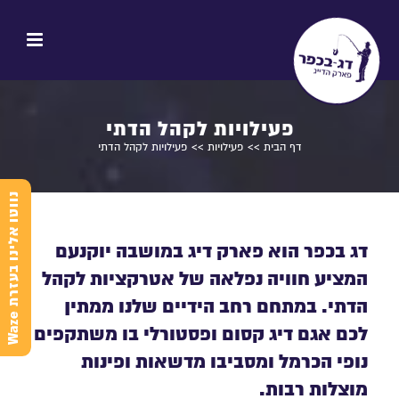
פעילויות לקהל הדתי
דף הבית
>>
פעילויות
>> פעילויות לקהל הדתי
נ
e
דג בכפר הוא פארק דיג במושבה יוקנעם
המציע חוויה נפלאה של אטרקציות לקהל
הדתי. במתחם רחב הידיים שלנו ממתין
ו
ו
ט
ו
א
ל
י
נ
ו
ב
ע
ז
ר
ת
W
a
z
לכם אגם דיג קסום ופסטורלי בו משתקפים
נופי הכרמל ומסביבו מדשאות ופינות
מוצלות רבות.