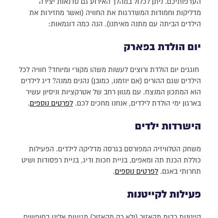
העדפותיכם. ניתן לכלול במהלך האירוע גם סדנאות יצירה
מדליקות וחמודות המשדרגות את החוויה (ואשר מחזירות את
הילדים הביתה עם מתנה מאיתנו). הנה כמה דוגמאות:
יום הולדת בפארק
חוגגים יום הולדת ורוצים לעשות משהו מקורי ומיוחד? חוויה לכל
הילדים שגם ההורים (אם יוזמנו, כמובן) נהנים ממנה? דיג לילדים
הוא המתכון המנצח. עם מגוון רחב של אטרקציות וניסיון עשיר
בארגון ימי הולדת לילדים, אנחנו מחכים לכם.
לפרטים נוספים
.
הישרדות ילדים
משחק הטלוויזיה המפורסם בגרסה מדליקה לילדים. הפעילות
כוללת הכנת תה ומאפים, בניית חכות ודיג, בניית רפסודות ושיט
תחרותי באגם.
לפרטים נוספים
.
פעילות לקייטנות
קייטנות רבות מהאזור (ולא רק מהאזור) מגיעות אלינו בחופשים