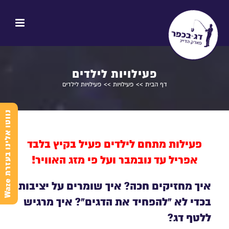
פעילויות לילדים
דף הבית
>>
פעילויות
>> פעילויות לילדים
נ
e
פעילות מתחם לילדים פעיל בקיץ בלבד
אפריל עד נובמבר ועל פי מזג האוויר!
ו
ו
ט
ו
א
ל
י
נ
ו
ב
ע
ז
ר
ת
W
a
z
איך מחזיקים חכה? איך שומרים על יציבות
בכדי לא "להפחיד את הדגים"? איך מרגיש
ללטף דג?