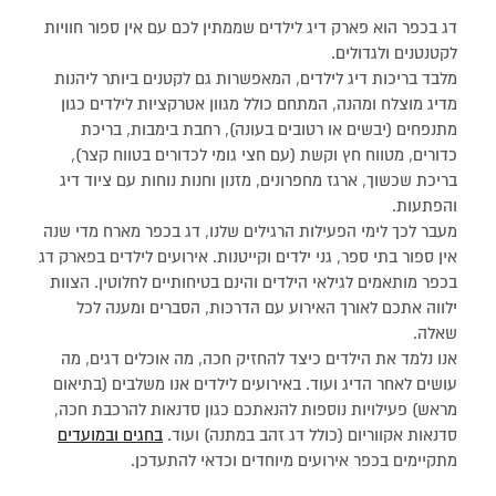
דג בכפר הוא פארק דיג לילדים שממתין לכם עם אין ספור חוויות
לקטנטנים ולגדולים.
מלבד בריכות דיג לילדים, המאפשרות גם לקטנים ביותר ליהנות
מדיג מוצלח ומהנה, המתחם כולל מגוון אטרקציות לילדים כגון
מתנפחים (יבשים או רטובים בעונה), רחבת בימבות, בריכת
כדורים, מטווח חץ וקשת (עם חצי גומי לכדורים בטווח קצר),
בריכת שכשוך, ארגז מחפרונים, מזנון וחנות נוחות עם ציוד דיג
והפתעות.
מעבר לכך לימי הפעילות הרגילים שלנו, דג בכפר מארח מדי שנה
אין ספור בתי ספר, גני ילדים וקייטנות. אירועים לילדים בפארק דג
בכפר מותאמים לגילאי הילדים והינם בטיחותיים לחלוטין. הצוות
ילווה אתכם לאורך האירוע עם הדרכות, הסברים ומענה לכל
שאלה.
אנו נלמד את הילדים כיצד להחזיק חכה, מה אוכלים דגים, מה
עושים לאחר הדיג ועוד. באירועים לילדים אנו משלבים (בתיאום
מראש) פעילויות נוספות להנאתכם כגון סדנאות להרכבת חכה,
סדנאות אקווריום (כולל דג זהב במתנה) ועוד.
בחגים ובמועדים
מתקיימים בכפר אירועים מיוחדים וכדאי להתעדכן.