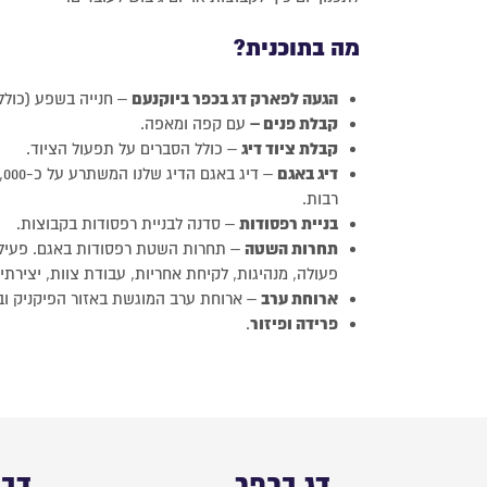
מה בתוכנית?
הגעה לפארק דג בכפר ביוקנעם
– חנייה בשפע (כולל 
קבלת פנים –
עם קפה ומאפה.
קבלת ציוד דיג
– כולל הסברים על תפעול הציוד.
דיג באגם
רבות.
בניית רפסודות
– סדנה לבניית רפסודות בקבוצות.
תחרות השטה
– תחרות השטת רפסודות באגם. פעילו
פעולה, מנהיגות, לקיחת אחריות, עבודת צוות, יצירתיו
ארוחת ערב
– ארוחת ערב המוגשת באזור הפיקניק ובס
פרידה ופיזור
.
דג בכפר
דבר