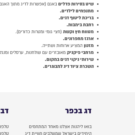
שיט בסירות פדלים
באגם (אפשרות לדיג מתוך האגם)
מתנפחים לילדים.
בריכת ליטוף דגים.
רחבת בימבות.
מטווח חץ וקשת
(חצי גומי ומטרות כדורים).
ארגז מחפרונים.
מזנון
המציע ארוחות ושתייה.
מרחבי פיקניק
מאובזרים עם שולחנות, ערסלים ומנגלי
שירותי ניקוי דגים במקום.
השכרת ציוד דיג למבוגרים.
דג בכפר
דבר
בואו ליהנות אצלנו מאחד המתחמים
טלפון
היחידים בישראל שמשלבים חוויית דיג
טלפון