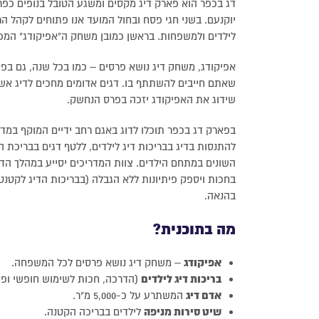
דג בכפר הוא פארק דיג מקסים ומשגע הטובל בנופים כפ
יוקנעם. בשני חגי פסח ובחול המועד אנו פתוחים לקהל הר
לילדים ולמשפחות. בראשן כמובן משחק ה"אפיקודג" המפ
אפיקודג, משחק דיג נושא פרסים – כמו בכל שנה, גם ב
שאתם חייבים להשתתף בו. דגים אדומים מחכים לדיג אשר
שידוג את האפיקודג יזכה בפרס הנחשק.
בפארק דג בכפר תוכלו לדוג באגם רחב ידיים המוקף במדש
להתנסות בדיג בבריכות דיג לילדים, ללטף דגים בבריכת 
השונים במתחם הילדים. צוות המדריכים יסייע במהלך הדיג
בחכות ויספק פיתיונות ללא הגבלה (בבריכות הדיג לקטנטנ
בהנאה.
מה בתוכנית?
אפיקודג
– משחק דיג נושא פרסים לכל המשפחה.
בריכות דיג לילדים
(הדרכה, חכות לשימוש חופשי ופית
אדם דיג
המשתרע על כ-5,000 מ"ר.
שיט סירות מניפה
לילדים בבריכה הקטנה.