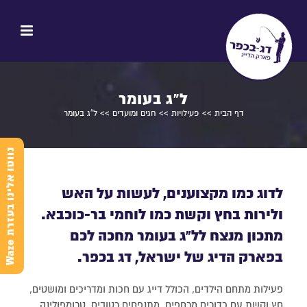
ל"ג בעומר
דף הבית
>>
פעילויות
>>
חגים ומועדים
>> ל"ג בעומר
נ
e
לדוג כמו מקצוענים, לעשות על האש
ולירות בחץ וקשת כמו לוחמי בר-כוכבא.
מתכון מנצח לל"ג בעומר מחכה לכם
ו
ו
ט
ו
א
ל
י
נ
ו
ב
ע
ז
ר
ת
W
a
z
בפארק הדיג של ישראל, דג בכפר.
פעילות מתחם הילדים, הכולל דייג עם חכות ומדריכים ומושטים,
חץ וקשת עם כדורים מרחפים ,מתנפחים רטובים, טרומפולינה ,