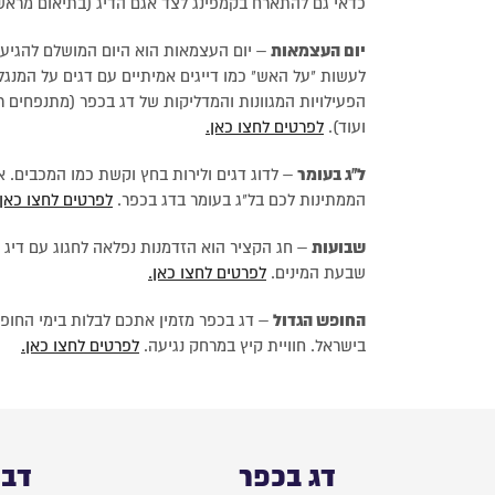
כדאי גם להתארח בקמפינג לצד אגם הדיג (בתיאום מראש
יום העצמאות
– יום העצמאות הוא היום המושלם להגיע א
לעשות "על האש" כמו דייגים אמיתיים עם דגים על המנ
הפעילויות המגוונות והמדליקות של דג בכפר (מתנפחים רט
ועוד).
לפרטים לחצו כאן.
ל"ג בעומר
– לדוג דגים ולירות בחץ וקשת כמו המכבים. א
הממתינות לכם בל"ג בעומר בדג בכפר.
לפרטים לחצו כאן.
שבועות
– חג הקציר הוא הזדמנות נפלאה לחגוג עם דיג פ
שבעת המינים.
לפרטים לחצו כאן.
החופש הגדול
– דג בכפר מזמין אתכם לבלות בימי החופש
בישראל. חוויית קיץ במרחק נגיעה.
לפרטים לחצו כאן.
דג בכפר
דבר