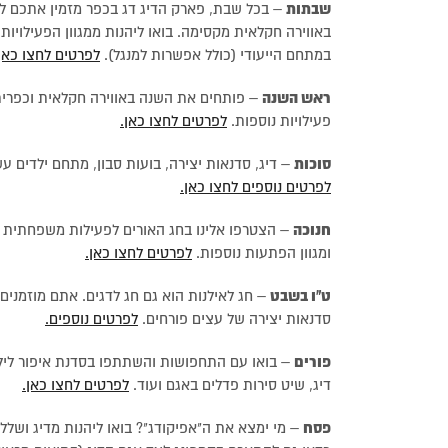
שבתות
– בכל שבת, פארק הדיג דג בכפר מזמין אתכם להג
באווירה חקלאית מקסימה. בואו ליהנות ממגוון הפעילויות
במתחם הייעודי (כולל אפשרות למנגל).
לפרטים לחצו כאן
ראש השנה
– פותחים את השנה באווירה חקלאית וכפרית ע
פעילויות נוספות.
לפרטים לחצו כאן.
סוכות
– דיג, סדנאות יצירה, בועות סבון, מתחם ילדים 
לפרטים נוספים לחצו כאן.
חנוכה
– הצטרפו אלינו בחג האורים לפעילות משפחתית מד
ומגוון הפתעות נוספות.
לפרטים לחצו כאן.
ט"ו בשבט
– חג לאילנות הוא גם חג לדגים. אתם מוזמנים
סדנאות יצירה של עצים פורחים.
לפרטים נוספים.
פורים
– בואו עם התחפושות והשתתפו בסדנת איפור לילדים
דיג, שיט סירות פדלים באגם ועוד.
לפרטים לחצו כאן.
פסח
– מי ימצא את ה"אפיקודג"? בואו ליהנות מדיג ושלל