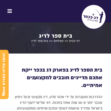
בית ספר לדיג
דף הבית
>>
פעילויות
>> בית ספר לדיג
נ
e
בית הספר לדיג בפארק דג בכפר ייקח
אתכם מדייגים חובבים למקצוענים
אמיתיים.
ו
ו
ט
ו
א
ל
י
נ
ו
ב
ע
ז
ר
ת
W
a
z
ההדרכות מועברות על ידי אהוד סלע, דיג מקצועי ובעל ניסיון
שכבר יותר מ-30 שנה אוחז בחכות. דור שלישי לענף הדיג
בישראל ומדריך שישמח לשתף אתכם מניסיונו וממקצועיותו.