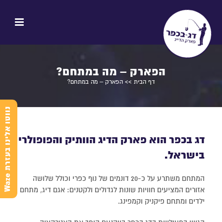
הפארק – מה במתחם?
דף הבית
>>
הפארק – מה במתחם?
נ
e
דג בכפר הוא פארק הדיג הוותיק והפופולרי
בישראל.
ו
ו
ט
ו
א
ל
י
נ
ו
ב
ע
ז
ר
ת
W
a
z
המתחם משתרע על כ-20 דונמים של נוף כפרי וכולל שלושה
אזורים המציעים חוויות שונות לגדולים ולקטנים: אגם דיג, מתחם
ילדים ומתחם פיקניק וקמפינג.